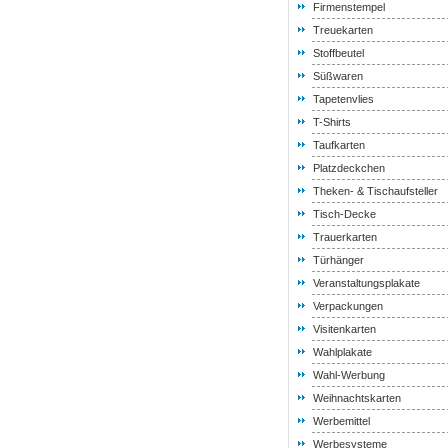
Firmenstempel
Treuekarten
Stoffbeutel
Süßwaren
Tapetenvlies
T-Shirts
Taufkarten
Platzdeckchen
Theken- & Tischaufsteller
Tisch-Decke
Trauerkarten
Türhänger
Veranstaltungsplakate
Verpackungen
Visitenkarten
Wahlplakate
Wahl-Werbung
Weihnachtskarten
Werbemittel
Werbesysteme