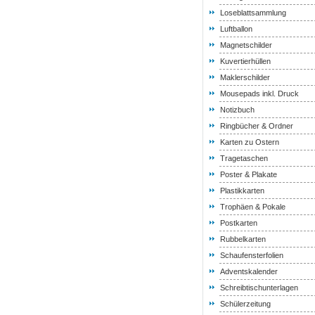
Loseblattsammlung
Luftballon
Magnetschilder
Kuvertierhüllen
Maklerschilder
Mousepads inkl. Druck
Notizbuch
Ringbücher & Ordner
Karten zu Ostern
Tragetaschen
Poster & Plakate
Plastikkarten
Trophäen & Pokale
Postkarten
Rubbelkarten
Schaufensterfolien
Adventskalender
Schreibtischunterlagen
Schülerzeitung