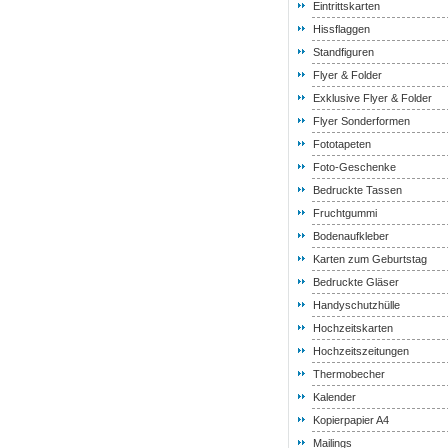
Eintrittskarten
Hissflaggen
Standfiguren
Flyer & Folder
Exklusive Flyer & Folder
Flyer Sonderformen
Fototapeten
Foto-Geschenke
Bedruckte Tassen
Fruchtgummi
Bodenaufkleber
Karten zum Geburtstag
Bedruckte Gläser
Handyschutzhülle
Hochzeitskarten
Hochzeitszeitungen
Thermobecher
Kalender
Kopierpapier A4
Mailings