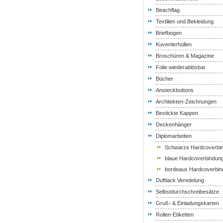
Beachflag
Textilien und Bekleidung
Briefbogen
Kuvertierhüllen
Broschüren & Magazine
Folie wiederablösbar
Bücher
Ansteckbuttons
Architekten-Zeichnungen
Bestickte Kappen
Deckenhänger
Diplomarbeiten
Schwarze Hardcoverbi
blaue Hardcoverbindun
bordeaux Hardcoverbin
Duftlack Veredelung
Selbstdurchschreibesätze
Gruß- & Einladungskarten
Rollen-Etiketten