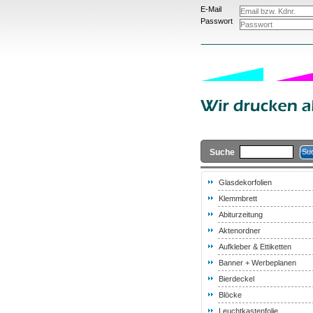
E-Mail
Passwort
Suche
Glasdekorfolien
Klemmbrett
Abiturzeitung
Aktenordner
Aufkleber & Ettiketten
Banner + Werbeplanen
Bierdeckel
Blöcke
Leuchtkastenfolie