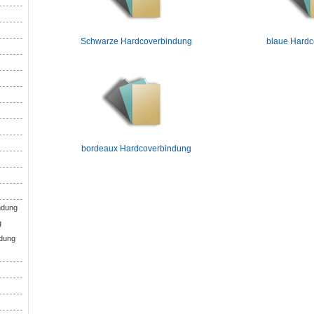
Schwarze Hardcoverbindung
blaue Hardc
bordeaux Hardcoverbindung
ndung
g
dung