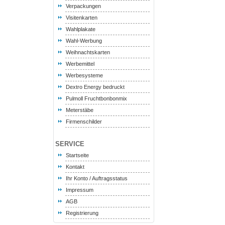
Verpackungen
Visitenkarten
Wahlplakate
Wahl-Werbung
Weihnachtskarten
Werbemittel
Werbesysteme
Dextro Energy bedruckt
Pulmoll Fruchtbonbonmix
Meterstäbe
Firmenschilder
SERVICE
Startseite
Kontakt
Ihr Konto / Auftragsstatus
Impressum
AGB
Registrierung