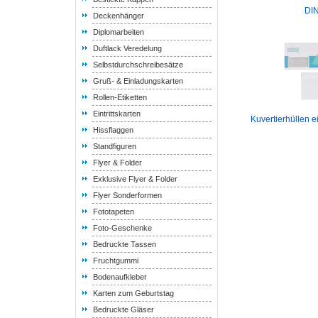
DI
Deckenhänger
Diplomarbeiten
Duftlack Veredelung
Selbstdurchschreibesätze
Gruß- & Einladungskarten
Rollen-Etiketten
Eintrittskarten
Kuvertierhüllen e
Hissflaggen
Standfiguren
Flyer & Folder
Exklusive Flyer & Folder
Flyer Sonderformen
Fototapeten
Foto-Geschenke
Bedruckte Tassen
Fruchtgummi
Bodenaufkleber
Karten zum Geburtstag
Bedruckte Gläser