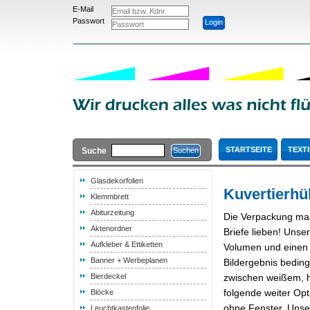
E-Mail
Passwort
STARTSEITE
TEXTI
Suche
Glasdekorfolien
Kuvertierhü
Klemmbrett
Abiturzeitung
Die Verpackung mac
Aktenordner
Briefe lieben! Unse
Aufkleber & Ettiketten
Volumen und einen 
Banner + Werbeplanen
Bildergebnis bedin
Bierdeckel
zwischen weißem, h
folgende weiter Opt
Blöcke
ohne Fenster. Unse
Leuchtkastenfolie