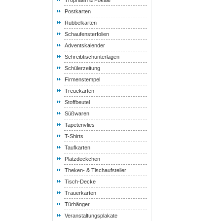
Trophäen & Pokale
Postkarten
Rubbelkarten
Schaufensterfolien
Adventskalender
Schreibtischunterlagen
Schülerzeitung
Firmenstempel
Treuekarten
Stoffbeutel
Süßwaren
Tapetenvlies
T-Shirts
Taufkarten
Platzdeckchen
Theken- & Tischaufsteller
Tisch-Decke
Trauerkarten
Türhänger
Veranstaltungsplakate