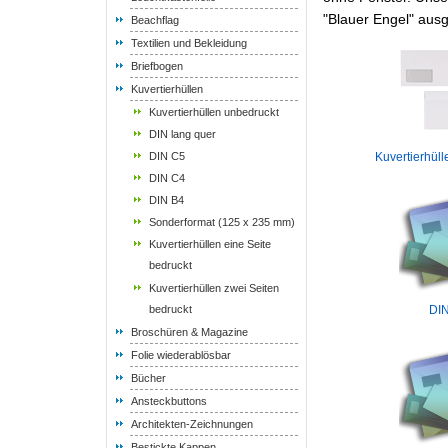
"Blauer Engel" aus
Beachflag
Textilien und Bekleidung
Briefbogen
Kuvertierhüllen
Kuvertierhüllen unbedruckt
DIN lang quer
DIN C5
Kuvertierhül
DIN C4
DIN B4
Sonderformat (125 x 235 mm)
Kuvertierhüllen eine Seite
bedruckt
Kuvertierhüllen zwei Seiten
bedruckt
DI
Broschüren & Magazine
Folie wiederablösbar
Bücher
Ansteckbuttons
Architekten-Zeichnungen
Bestickte Kappen