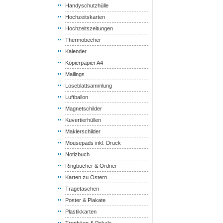
Handyschutzhülle
Hochzeitskarten
Hochzeitszeitungen
Thermobecher
Kalender
Kopierpapier A4
Mailings
Loseblattsammlung
Luftballon
Magnetschilder
Kuvertierhüllen
Maklerschilder
Mousepads inkl. Druck
Notizbuch
Ringbücher & Ordner
Karten zu Ostern
Tragetaschen
Poster & Plakate
Plastikkarten