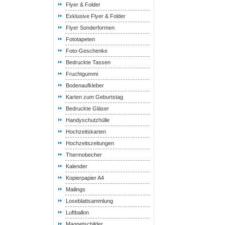
Flyer & Folder
Exklusive Flyer & Folder
Flyer Sonderformen
Fototapeten
Foto-Geschenke
Bedruckte Tassen
Fruchtgummi
Bodenaufkleber
Karten zum Geburtstag
Bedruckte Gläser
Handyschutzhülle
Hochzeitskarten
Hochzeitszeitungen
Thermobecher
Kalender
Kopierpapier A4
Mailings
Loseblattsammlung
Luftballon
Magnetschilder