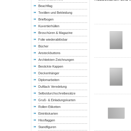
Beachflag
Textilien und Bekleidung
Briefbogen
Kuvertierhüllen
Broschüren & Magazine
Folie wiederablösbar
Bücher
Ansteckbuttons
Architekten-Zeichnungen
Bestickte Kappen
Deckenhänger
Diplomarbeiten
Duftlack Veredelung
Selbstdurchschreibesätze
Gruß- & Einladungskarten
Rollen-Etiketten
Eintrittskarten
Hissflaggen
Standfiguren