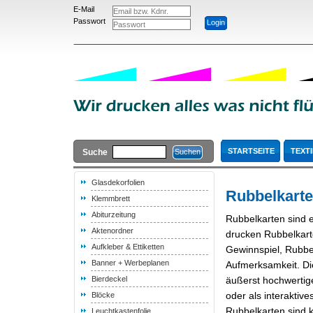
E-Mail
Passwort
STARTSEITE
TEXTI
Suche
Glasdekorfolien
Rubbelkart
Klemmbrett
Abiturzeitung
Rubbelkarten sind e
Aktenordner
drucken Rubbelkart
Aufkleber & Ettiketten
Gewinnspiel, Rubbe
Banner + Werbeplanen
Aufmerksamkeit. Di
Bierdeckel
äußerst hochwertige
oder als interakti
Blöcke
Rubbelkarten sind 
Leuchtkastenfolie