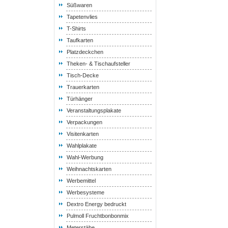
Süßwaren
Tapetenvlies
T-Shirts
Taufkarten
Platzdeckchen
Theken- & Tischaufsteller
Tisch-Decke
Trauerkarten
Türhänger
Veranstaltungsplakate
Verpackungen
Visitenkarten
Wahlplakate
Wahl-Werbung
Weihnachtskarten
Werbemittel
Werbesysteme
Dextro Energy bedruckt
Pulmoll Fruchtbonbonmix
Meterstäbe