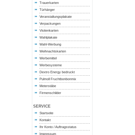
Trauerkarten
Türhänger
Veranstaltungsplakate
Verpackungen
Visitenkarten
Wahlplakate
Wahl-Werbung
Weihnachtskarten
Werbemittel
Werbesysteme
Dextro Energy bedruckt
Pulmoll Fruchtbonbonmix
Meterstäbe
Firmenschilder
SERVICE
Startseite
Kontakt
Ihr Konto / Auftragsstatus
Impressum