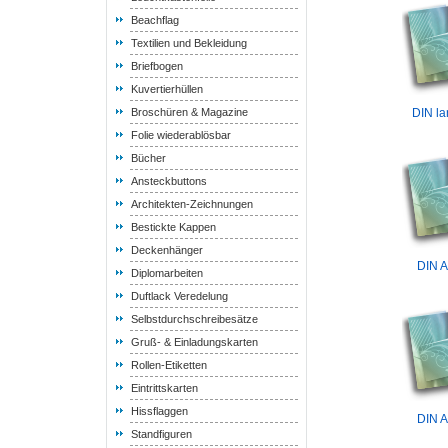
Beachflag
Textilien und Bekleidung
Briefbogen
Kuvertierhüllen
Broschüren & Magazine
DIN la
Folie wiederablösbar
Bücher
Ansteckbuttons
Architekten-Zeichnungen
Bestickte Kappen
Deckenhänger
DIN A
Diplomarbeiten
Duftlack Veredelung
Selbstdurchschreibesätze
Gruß- & Einladungskarten
Rollen-Etiketten
Eintrittskarten
Hissflaggen
DIN A
Standfiguren