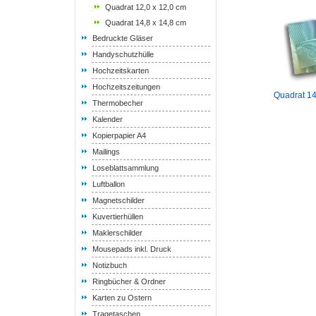
Quadrat 12,0 x 12,0 cm
Quadrat 14,8 x 14,8 cm
Bedruckte Gläser
Handyschutzhülle
Hochzeitskarten
Hochzeitszeitungen
Quadrat 14
Thermobecher
Kalender
Kopierpapier A4
Mailings
Loseblattsammlung
Luftballon
Magnetschilder
Kuvertierhüllen
Maklerschilder
Mousepads inkl. Druck
Notizbuch
Ringbücher & Ordner
Karten zu Ostern
Tragetaschen