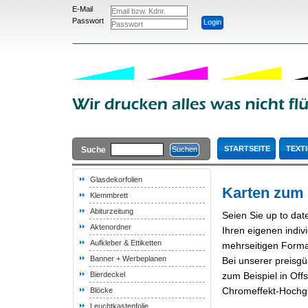
E-Mail
Passwort
STARTSEITE
TEXTI
Suche
Glasdekorfolien
Karten zum
Klemmbrett
Abiturzeitung
Seien Sie up to dat
Aktenordner
Ihren eigenen indiv
Aufkleber & Ettiketten
mehrseitigen Forma
Banner + Werbeplanen
Bei unserer preisgü
Bierdeckel
zum Beispiel in Off
Chromeffekt-Hochgla
Blöcke
Leuchtkastenfolie